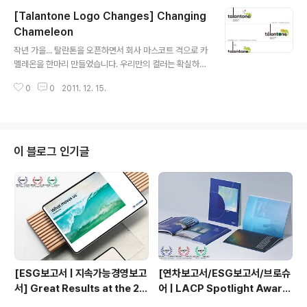
사, 빡빡한 일정에도 늘 좋은 결과물을 전해 주신 파트너사,
[Talantone Logo Changes] Changing
그리고 함께 변화하고 성장한 우리 팀원들에게 너무너무
감사 드립니다. 열흘 남은 2012년 최선을 다해 후회 없게
Chameleon
글 내용
마무리하고, 새로운 해에도 더욱 신나게 변화하는 탈란톤
작년 가을... 탈란톤을 오픈하면서 회사 마스코트 격으로 카
이 되겠습니다!!!! (좌) 탈란톤 송년회 1차로 간 신사역 근처
멜레온을 한마리 만들었습니다. 우리만의 컬러는 확실하게
이자카야... 새로운 곳에 가보자~하며 이 추운 겨울밤... 한
있지만 고객사와 시장의 변화에 맞게 적절하게 변화하자는
참을 걸어 갔더랬습니다. 근데 아까보다 더 매서워진 겨울
0
0
2011. 12. 15.
의미였는데요... 카멜레온은 변해야 진짜죠! 그래서 계절이
바람을 ..
바뀔 때마다 탈란톤 로고에 턱하니 걸터앉아 있는 우리의
카멜레온도 이렇게 저렇게 컬러를 바꿔 왔습니다. 오늘 올
해의 마지막 Logo Change인 크리스마스버전으로 홈페
이지 로고를 바꾼 후... 오픈부터 지금까지 지난 한 15개월
이 블로그 인기글
정도의 로고를 모두 모아 보았습니다. 카멜레온이 변한만
큼 계절도 여러번 바뀌었고, 그동안 정말 감사하게도 탈란
톤이 부쩍 성장했습니다. 앞으로도 카멜레온은 계속 변할
텐데요... 회사도, 우리 팀원들도, 그리고 우리가 후원하는
어린이들도 무럭무럭 튼튼하게..
[ESG보고서 | 지속가능경영보고
[연차보고서/ESG보고서/브로슈
서] Great Results at the 20
어 | LACP Spotlight Award
23 LACP Spotlight Award
s] Great Results at the 20