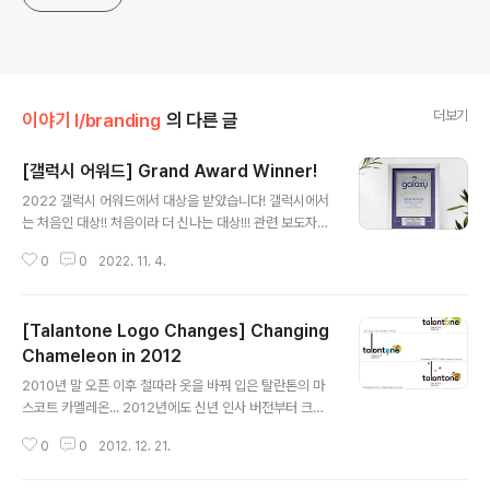
더보기
이야기 I/branding
의 다른 글
[갤럭시 어워드] Grand Award Winner!
글 내용
2022 갤럭시 어워드에서 대상을 받았습니다! 갤럭시에서
는 처음인 대상!! 처음이라 더 신나는 대상!!! 관련 보도자료
다음 세대를 위한 롯데의 노력 ESG 롯데 지속가능경영 '2
0
0
2022. 11. 4.
022 갤럭시 어워즈' 대상 수상
[Talantone Logo Changes] Changing
Chameleon in 2012
글 내용
2010년 말 오픈 이후 철따라 옷을 바꿔 입은 탈란톤의 마
스코트 카멜레온... 2012년에도 신년 인사 버전부터 크리
스마스 버전까지 다양한 모습을 선보였습니다. 지난 1년간
0
0
2012. 12. 21.
탈란톤이 변화한 모습이 더 큰 성장을 위한 긍정적인 움직
임이었길 바라며... 저희를 믿고 프로젝트를 맡겨 주신 고객