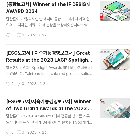
bal Top 28)LOTTE Fine Chemical 2023 Sustaina
[통합보고서] Winner of the iF DESIGN
bility Report (Platinum, Global Top 33)Dong-A S
AWARD 2024
ocio Group 2022 Integrated Report (Gold, Glob
글 내용
al Top 40)
탈란톤이 기획/디자인 한 네이버 통합보고서가 세계적 권
위의 iF 디자인 어워드에서 본상을 수상하였습니다!!! We
are very happy and honored to announce that #
작성시간
0
0
2024. 2. 29.
Talantone is a winner of the iF DESIGN AWARD 2
024!!
[ESG보고서 | 지속가능경영보고서] Great
Results at the 2023 LACP Spotlight
글 내용
Awards
탈란톤이 LACP Spotlight Awards에서 좋은 성과를 거
두었습니다! Talntone has achieved great results a
t the 2023 LACP Spotlight Awards!! Winners incl
작성시간
0
0
2023. 11. 21.
ude: Hyundai Motor Company 2023 Sustainabili
ty Report (Platinum, Global Top 1) KB Financial G
roup 2022 Sustainability Report (Platinum, Glob
[ESG보고서/지속가능경영보고서] Winner
al Top 3) Dong-A Socio Group 2022 Integrated
of Two Grand Awards at the 2023 A
Report (Platinum, Global Top 5) KT&G 2022 Inte
글 내용
RC Awards
grated Report (Platinum, Global Top 25)..
탈란톤이 2023 ARC Awards에서 훌륭한 성과를 거두
었습니다!!! 특히 전 세계 34개국에서 출품된 1,560개의
보고서 중 50 여개 카테고리별 최고 점수를 기록한 보고서
작성시간
0
0
2023. 9. 26.
에게 주어지는 Grand Awards를 두 개나 수상하였습니