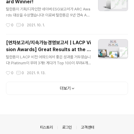
ard Winner!
obal Top 9) Hyundai Doosan Infracore 2020 Int
글 내용
egrated Report (Platinum, Global Top 10) LOT
탈란톤이 기획/디자인한 네이버 ESG보고서가 ARC Awa
T..
rds 대상을 수상했습니다! 이로써 탈란톤은 9년 연속 AR
C Awards 대상 수상이라는 새로운 기록을 또 하나 만들
작성시간
0
0
2021. 10. 1.
었습니다!! NAVER ESG Report created by Talanto
ne won a Grand Award at the 2021 ARC Award
s!!! 보도자료 링크
[연차보고서/지속가능경영보고서 | LACP Vi
sion Awards] Great Results at the 2
글 내용
020 LACP Vision Awards
탈란톤이 LACP 비전 어워드에서 좋은 성과를 거두었습니
다! Platinum이 무려 3개!! 게다가 Top 100이 무려4개!!!
^_____^ 행복하고 감사합니다~!!! Talantone has achie
작성시간
0
0
2021. 9. 13.
ved great results at the LACP Vision Awards. Wi
nners include: Platinum Hana Financial Group 20
20 Annual Report (Global Top 45) Shinhan Finan
더보기
cial Group 2020 Annual Report (Global Top 47)
NAVER 2020 ESG Report (Global Top 48) Gold
LOTTE Fine Chemical 2020 Sustainability Repor
t (Global..
의안내
티스토리
로그인
고객센터