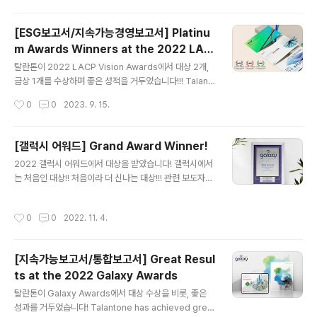
다. Talantone has achieved great results at the 2
023 ARC Awards. Winners include: LOTTE Corp
[ESG보고서/지속가능경영보고서] Platinu
oration 2021 Sustainability Report (Grand for So
m Awards Winners at the 2022 LAC
uth Korea Category) LOTTE Fine Chemical 202
글 내용
P Vision Awards
2 Sustainability Report (Grand for PDF Version o
탈란톤이 2022 LACP Vision Awards에서 대상 2개,
f Annual Report Category) Shinhan F..
금상 1개를 수상하며 좋은 성적을 거두었습니다!!! Talant
one has achieved great results at the 2022 LAC
작성시간
0
0
2023. 9. 15.
P Vision Awards. Winners include: NAVER Corpo
ration 2022 Integrated Report (Platinum) LOTTE
Fine Chemical 2022 Sustainability Report (Platin
[갤럭시 어워드] Grand Award Winner!
um) Shinhan Financial Group 2022 ESG Highlight
글 내용
2022 갤럭시 어워드에서 대상을 받았습니다! 갤럭시에서
s (Gold)
는 처음인 대상!! 처음이라 더 신나는 대상!!! 관련 보도자료
다음 세대를 위한 롯데의 노력 ESG 롯데 지속가능경영 '2
022 갤럭시 어워즈' 대상 수상
작성시간
0
0
2022. 11. 4.
[지속가능보고서/통합보고서] Great Resul
ts at the 2022 Galaxy Awards
글 내용
탈란톤이 Galaxy Awards에서 대상 수상을 비롯, 좋은
성과를 거두었습니다! Talantone has achieved great