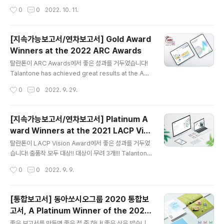
results at the 2022 Galaxy Awards. Winners incl
작성시간
0
0
2022. 10. 11.
ude: LOTTE Corporation 2021 Sustainability Re
port (Grand) Dong-A Socio Group 2021 Integrat
ed Report (Gold) LOTTE Fine Chemical 2021 Su
[지속가능보고서/연차보고서] Gold Award
stainability Report (Silver) NH Investment & Sec
Winners at the 2022 ARC Awards
urities 2022 Integrated Report (Bronze)
글 내용
탈란톤이 ARC Awards에서 좋은 성과를 거두었습니다!
Talantone has achieved great results at the AR
C Awards. Winners include: Hana Financial Grou
작성시간
0
0
2022. 9. 29.
p 2021 Annual Report (Gold) LOTTE Corporatio
n 2020 Sustainability Report (Gold) LOTTE Fine
Chemical 2021 Sustainability Report (Gold) Shin
[지속가능보고서/연차보고서] Platinum A
han Financial Group 2021 Annual Report (Gold)
ward Winners at the 2021 LACP Visi
NAVER Corporation 2021 Integrated Report (Ho
글 내용
on Awards
nors) Shinhan Financial Group 2021 ESG Highli..
탈란톤이 LACP Vision Award에서 좋은 성과를 거두었
습니다! 출품작 모두 대상!! 대상이 무려 3개!!! Talantone
has achieved great results at the LACP Vision A
작성시간
0
0
2022. 9. 9.
wards. Winners include: LOTTE Fine Chemical 2
021 Sustainability Report (Platinum, Global Top
50) Hana Financial Group 2020 Annual Report
[통합보고서] 동아쏘시오그룹 2020 통합보
(Platinum, Global Top 54) NAVER Corporation 2
고서, A Platinum Winner of the 2021
021 Integrated Report (Platinum, Global Top 55)
글 내용
LACP Spotlight Awards
좋은 보고서를 만들면 좋은 점 중 하나! 좋은 상을 받습니