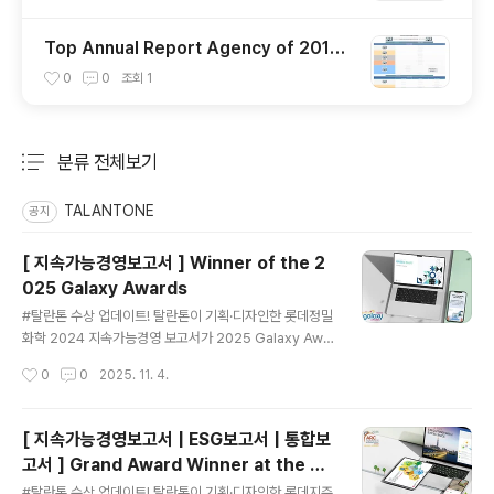
Top Annual Report Agency of 2012
by LACP
0
0
조회
1
분류 전체보기
주요 글 목록
TALANTONE
공지
[ 지속가능경영보고서 ] Winner of the 2
025 Galaxy Awards
글 내용
#탈란톤 수상 업데이트! 탈란톤이 기획·디자인한 롯데정밀
화학 2024 지속가능경영 보고서가 2025 Galaxy Awa
rds에서 두 개 부문 금상을 수상하였습니다!The LOTTE
작성시간
0
0
2025. 11. 4.
Fine Chemical 2024 Sustainability Report, plann
ed and designed by Talantone, has achieved re
markable success by winning two Gold Awards
[ 지속가능경영보고서 | ESG보고서 | 통합보
at the 2025 Galaxy Awards! Winners include: LO
고서 ] Grand Award Winner at the 20
TTE Fine Chemical 2024 Sustainability Report
글 내용
5 ARC Awards
(Gold)LOTTE Corporation 2024 Sustainability R
#탈란톤 수상 업데이트! 탈란톤이 기획·디자인한 롯데지주