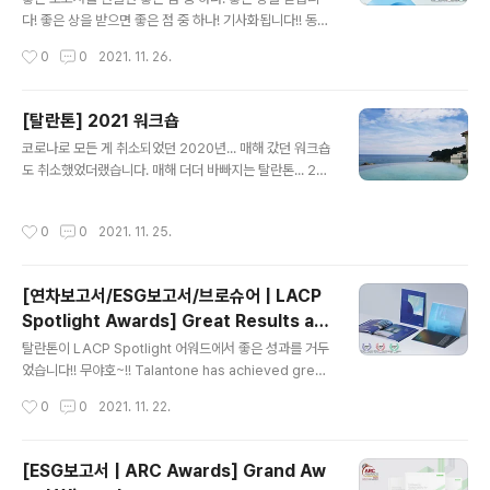
다! 좋은 상을 받으면 좋은 점 중 하나! 기사화됩니다!! 동아
쏘시오홀딩스, 美 LACP 대상 선정…사회 공유가치 소통
작성시간
0
0
2021. 11. 26.
모범 좋은 주말 보내세요!!!^^
[탈란톤] 2021 워크숍
글 내용
코로나로 모든 게 취소되었던 2020년... 매해 갔던 워크숍
도 취소했었더랬습니다. 매해 더더 바빠지는 탈란톤... 20
20년 시즌도 겨울을 지나 봄이 왔던 것도 모르고 여름이
올 때까지 열심히 달렸습니다. 그리고 떠난 2021 워크숍...
작성시간
0
0
2021. 11. 25.
소수 정예! 안전 최고!! 그리고, 매우 중요한... 싸우지 말
기!!! 모토 아래 양양으로 우리끼리 사이좋게 다녀왔습니다.
어느새 시즌으로 접어들고 찬바람도 솔솔 부는데... 재미났
[연차보고서/ESG보고서/브로슈어 | LACP
던 기억들을 기록하기 위해 적어보는 많이 늦은 후기. 숙소
Spotlight Awards] Great Results at
에서 바라본 양양 바다... 3박 4일 내내 수업을 받은 서프
글 내용
the 2021 LACP Spotlight Awards
스쿨. 강사님... 감사합니다! 덕분에 제가 이렇게 양양 바다
탈란톤이 LACP Spotlight 어워드에서 좋은 성과를 거두
위에 엉거주춤 설 수 있었습니다!! 우리의 성공적인 서퍼 데
었습니다!! 무야호~!! Talantone has achieved great
뷔를 축하해 주는 두꺼비. 동해에 왔으니 회를 먹..
results at the LACP Spotlight Awards. Winners i
작성시간
0
0
2021. 11. 22.
nclude: Doosan Engineering & Construction Bro
chure (Platinum, Global Top 3) Korean Air 2021
ESG Report (Platinum, Global Top 8) Dong-A So
[ESG보고서 | ARC Awards] Grand Aw
cio Group 2020 Integrated Report (Platinum, Gl