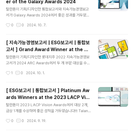
er of the Galaxy Awards 2024
6)Dong-A Socio Group 2023 Happiness Report
글 내용
(Gold, Global Top 35)NAVER Corporation 2022 I
탈란톤이 기획/디자인한 통합보고서와 지속가능경영보고
ntegrated Repo..
서가 Galaxy Awards 2024에서 좋은 성과를 거두었습
니다! Talantone has achieved great results at the
작성시간
0
0
2024. 10. 7.
Galaxy Awards 2024. Winners include:Dong-A
Socio Group 2023 Integrated Report (Silver)LO
TTE Corporation 2023 Sustainability Report (Br
[ 지속가능경영보고서 | ESG보고서 | 통합보
onze)
고서 ] Grand Award Winner at the 20
글 내용
24 ARC Awards
탈란톤이 기획/디자인한 롯데지주 2022 지속가능경영보
고서가 2024 ARC Awards에서 두 개 부문 대상을 수상
하는 성과를 거두었습니다! Talantone has achieved
작성시간
1
0
2024. 10. 1.
great results at the 2024 ARC Awards, including
two Grand Awards for LOTTE Corporation's 20
22 Sustainability Report. Winners include:LOTT
[ ESG보고서 | 통합보고서 ] Platinum Aw
E Corporation 2022 Sustainability Report (Gran
ards Winners at the 2023 LACP Visi
d for Best of South Korea, Grand for Online Ann
글 내용
on Awards
ual Reports Design/Graphics)LOTTE Fine Chem
탈란톤이 2023 LACP Vision Awards에서 대상 2개,
ical 2023 Sustainabili..
금상 1개를 수상하며 좋은 성적을 거두었습니다!!! Talant
one has achieved great results at the 2023 LAC
작성시간
0
0
2024. 9. 19.
P Vision Awards. Winners include:LOTTE Corpo
ration 2022 Sustainability Report (Platinum, Glo