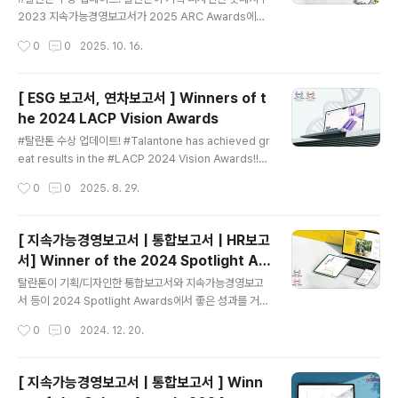
eport (Honors)
2023 지속가능경영보고서가 2025 ARC Awards에서
두 개 부문 대상을 수상하는 쾌거를 이루었습니다! 2년 연
작성시간
0
0
2025. 10. 16.
속 2관왕이라는 뜻깊은 성과를 거두게 되어 더욱 큰 의미
로 다가옵니다!!!The LOTTE Corporation 2023 Sus
tainability Report, planned and designed by Tal
[ ESG 보고서, 연차보고서 ] Winners of t
antone, has achieved remarkable success by w
he 2024 LACP Vision Awards
inning two Grand Awards at the 2025 ARC Awar
글 내용
ds! Winners include: LOTTE Corporation 2023
#탈란톤 수상 업데이트! #Talantone has achieved gr
Sustainability Report (Grand)Hana Financial Gro
eat results in the #LACP 2024 Vision Awards!!
up ..
Winners include:Samsung Biologics 2025 ESG
작성시간
0
0
2025. 8. 29.
Report (Platinum, Global Top 19)LOTTE Fine Ch
emical 2024 Sustainability Report (Platinum, Glo
bal Top 37)KT&G 2023 Integrated Report (Plati
[ 지속가능경영보고서 | 통합보고서 | HR보고
num, Global Top 75)Hana Financial Group 2024
서] Winner of the 2024 Spotlight Aw
Annual Report (Platinum, Global Top 77)LOTTE
글 내용
ards
Corporation 2024 Sustainability Report (P..
탈란톤이 기획/디자인한 통합보고서와 지속가능경영보고
서 등이 2024 Spotlight Awards에서 좋은 성과를 거두
었습니다! Talantone has achieved great results a
작성시간
0
0
2024. 12. 20.
t the 2024 Spotlight Awards. Winners include:L
OTTE Fine Chemical 2023 Sustainability Report
(Platinum, Global Top 15)KB Financial Group 20
[ 지속가능경영보고서 | 통합보고서 ] Winn
23 Sustainability Report (Platinum, Global Top 1