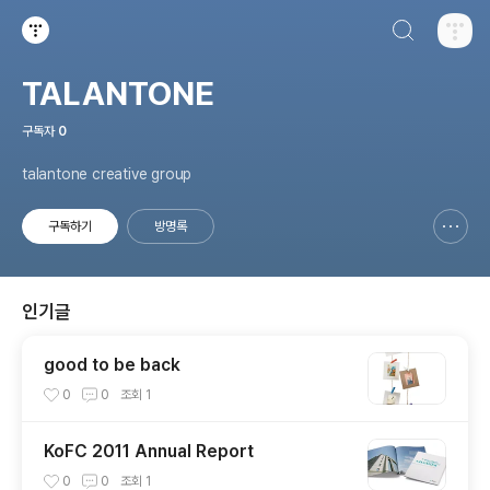
검색하기
티스토리
TALANTONE
구독자
0
talantone creative group
구독하기
방명록
신고하기 레이어
열기
인기글
good to be back
0
0
조회
1
KoFC 2011 Annual Report
0
0
조회
1